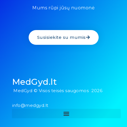
Mums rūpi jūsų nuomonė
Susisiekite su mumis
MedGyd.lt
MedGyd © Visos teisės saugomos 2026
info@medgyd.lt