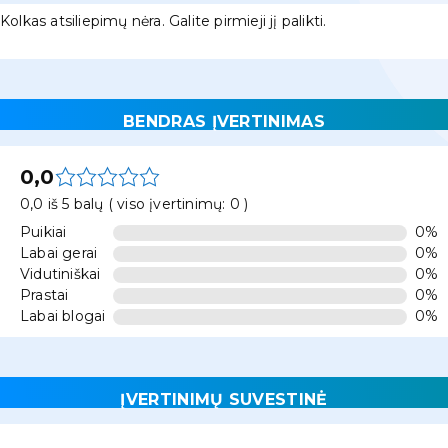
Kolkas atsiliepimų nėra. Galite pirmieji jį palikti.
BENDRAS ĮVERTINIMAS
0,0
0,0 iš 5 balų ( viso įvertinimų: 0 )
Puikiai
0%
Labai gerai
0%
Vidutiniškai
0%
Prastai
0%
Labai blogai
0%
ĮVERTINIMŲ SUVESTINĖ