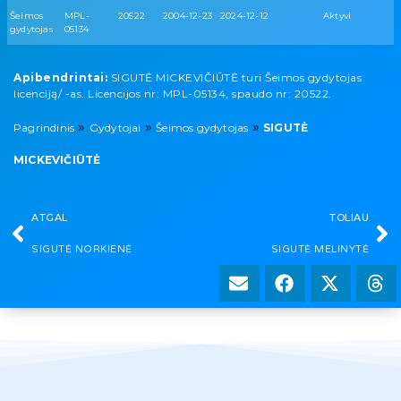
Šeimos
MPL-
20522
2004-12-23
2024-12-12
Aktyvi
gydytojas
05134
Apibendrintai:
SIGUTĖ MICKEVIČIŪTĖ turi Šeimos gydytojas
licenciją/ -as. Licencijos nr: MPL-05134, spaudo nr: 20522.
»
»
»
Pagrindinis
Gydytojai
Šeimos gydytojas
SIGUTĖ
MICKEVIČIŪTĖ
ATGAL
TOLIAU
SIGUTĖ NORKIENĖ
SIGUTĖ MELINYTĖ