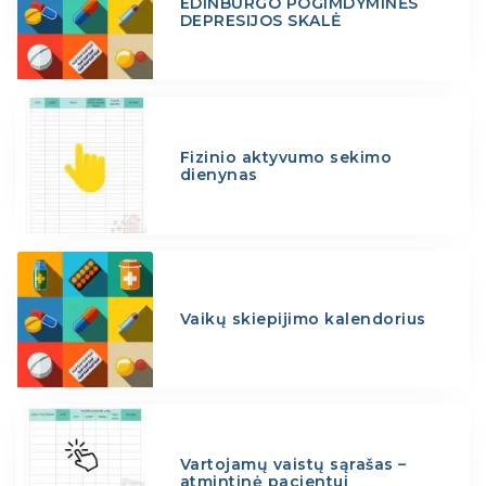
EDINBURGO POGIMDYMINĖS
DEPRESIJOS SKALĖ
Fizinio aktyvumo sekimo
dienynas
Vaikų skiepijimo kalendorius
Vartojamų vaistų sąrašas –
atmintinė pacientui