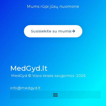
Mums rūpi jūsų nuomonė
Susisiekite su mumis
MedGyd.lt
MedGyd © Visos teisės saugomos 2026
info@medgyd.lt