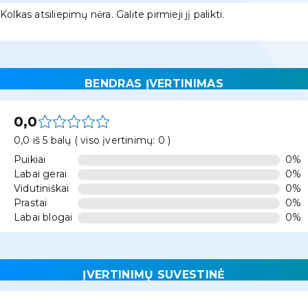
Kolkas atsiliepimų nėra. Galite pirmieji jį palikti.
BENDRAS ĮVERTINIMAS
0,0
0,0 iš 5 balų ( viso įvertinimų: 0 )
Puikiai
0%
Labai gerai
0%
Vidutiniškai
0%
Prastai
0%
Labai blogai
0%
ĮVERTINIMŲ SUVESTINĖ