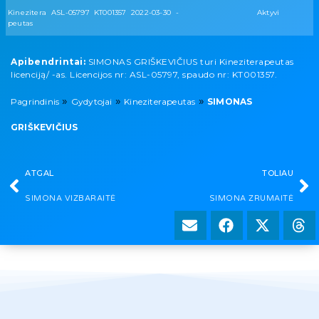
Kinezitera
ASL-05797
KT001357
2022-03-30
-
Aktyvi
peutas
Apibendrintai:
SIMONAS GRIŠKEVIČIUS turi Kineziterapeutas
licenciją/ -as. Licencijos nr: ASL-05797, spaudo nr: KT001357.
»
»
»
Pagrindinis
Gydytojai
Kineziterapeutas
SIMONAS
GRIŠKEVIČIUS
ATGAL
TOLIAU
SIMONA VIZBARAITĖ
SIMONA ZRUMAITĖ