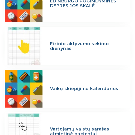
EDINBURGO POGIMDYMINĖS
DEPRESIJOS SKALĖ
Fizinio aktyvumo sekimo
dienynas
Vaikų skiepijimo kalendorius
Vartojamų vaistų sąrašas –
atmintinė pacientui