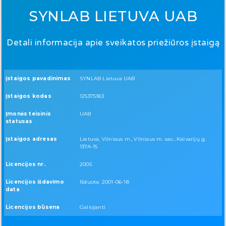
SYNLAB LIETUVA UAB
Detali informacija apie sveikatos priežiūros įstaigą
Įstaigos pavadinimas
SYNLAB Lietuva UAB
Įstaigos kodas
125375183
Įmonės teisinis
UAB
statusas
Įstaigos adresas
Lietuva, Vilniaus m., Vilniaus m. sav., Kalvarijų g.
137A-15
Licencijos nr.
2005
Licencijos išdavimo
Išduota: 2001-06-18
data
Licencijos būsena
Galiojanti