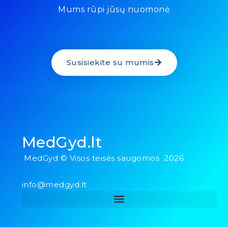
Mums rūpi jūsų nuomonė
Susisiekite su mumis
MedGyd.lt
MedGyd © Visos teisės saugomos 2026
info@medgyd.lt