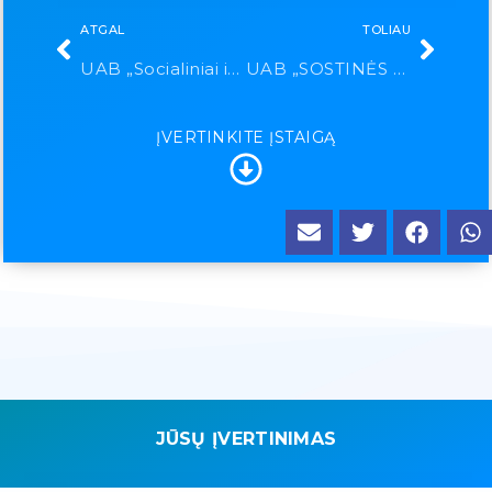
ATGAL
TOLIAU
UAB „Socialiniai ir sveikatos projektai“
UAB „SOSTINĖS GREITOJI”
ĮVERTINKITE ĮSTAIGĄ
JŪSŲ ĮVERTINIMAS