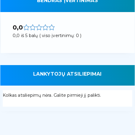
BENDRAS ĮVERTINIMAS
0,0
0,0 iš 5 balų ( viso įvertinimų: 0 )
LANKYTOJŲ ATSILIEPIMAI
Kolkas atsiliepimų nėra. Galite pirmieji jį palikti.