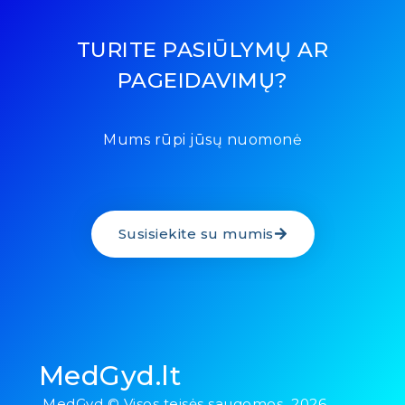
TURITE PASIŪLYMŲ AR
PAGEIDAVIMŲ?
Mums rūpi jūsų nuomonė
Susisiekite su mumis
MedGyd.lt
MedGyd © Visos teisės saugomos 2026