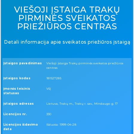
VIEŠOJI ĮSTAIGA TRAKŲ
PIRMINĖS SVEIKATOS
PRIEŽIŪROS CENTRAS
Detali informacija apie sveikatos priežiūros įstaigą
Įstaigos pavadinimas
Viešoji įstaiga Trakų pirminės sveikatos priežiūros
centras
Įstaigos kodas
181527285
Įmonės teisinis
VšĮ
statusas
Įstaigos adresas
Lietuva, Trakų m., Trakų r. sav., Mindaugo g. 17
Licencijos nr.
330
Licencijos išdavimo
Išduota: 1999-04-28
data