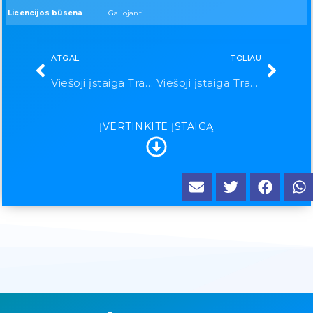
Licencijos būsena
Galiojanti
ATGAL
TOLIAU
Viešoji įstaiga Trakų neįgaliųjų užimtumo centras
Viešoji įstaiga Trakų psichikos sveikatos centras
ĮVERTINKITE ĮSTAIGĄ