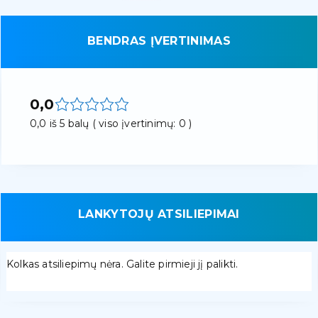
BENDRAS ĮVERTINIMAS
0,0
0,0 iš 5 balų ( viso įvertinimų: 0 )
LANKYTOJŲ ATSILIEPIMAI
Kolkas atsiliepimų nėra. Galite pirmieji jį palikti.